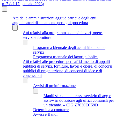
n. 7 del 17 gennaio 2023)
Atti delle amministrazioni aggiudicatrici e degli enti
aggiudicatori distintamente per ogni procedura
Atti relativi alla programmazione di lavori, opere,
servizi e forniture
Programma biennale degli acquisiti di beni e
servizi
Programma triennale dei lavori pubblici
Atti relativi alle procedure per l'affidamento di appalti
pubblici di servizi, forniture, lavori e opere, di concorsi
pubblici di progettazione, di concorsi di idee e di
concessioni
Avvisi di preinformazione
Manifestazione interesse servizio di agg e
ass sw in dotazione agli uffici comunali per
un triennio. – CIG Z7630EC59D
Determina a contrarre
Avvisi e Bandi