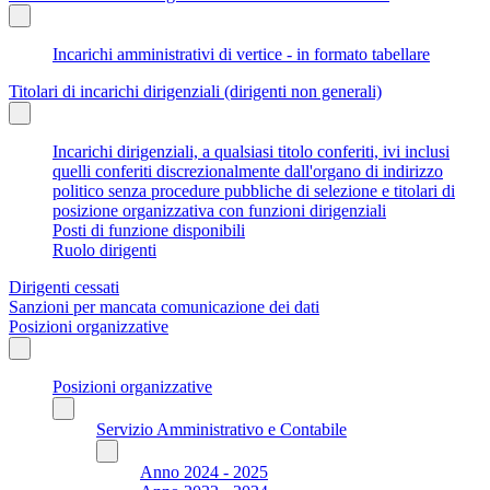
Incarichi amministrativi di vertice - in formato tabellare
Titolari di incarichi dirigenziali (dirigenti non generali)
Incarichi dirigenziali, a qualsiasi titolo conferiti, ivi inclusi
quelli conferiti discrezionalmente dall'organo di indirizzo
politico senza procedure pubbliche di selezione e titolari di
posizione organizzativa con funzioni dirigenziali
Posti di funzione disponibili
Ruolo dirigenti
Dirigenti cessati
Sanzioni per mancata comunicazione dei dati
Posizioni organizzative
Posizioni organizzative
Servizio Amministrativo e Contabile
Anno 2024 - 2025