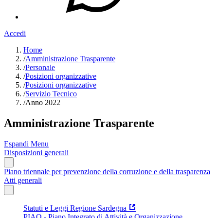
Accedi
Home
/
Amministrazione Trasparente
/
Personale
/
Posizioni organizzative
/
Posizioni organizzative
/
Servizio Tecnico
/
Anno 2022
Amministrazione Trasparente
Espandi Menu
Disposizioni generali
Piano triennale per prevenzione della corruzione e della trasparenza
Atti generali
Statuti e Leggi Regione Sardegna
PIAO - Piano Integrato di Attività e Organizzazione