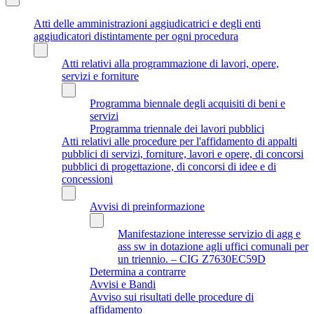
Atti delle amministrazioni aggiudicatrici e degli enti
aggiudicatori distintamente per ogni procedura
Atti relativi alla programmazione di lavori, opere,
servizi e forniture
Programma biennale degli acquisiti di beni e
servizi
Programma triennale dei lavori pubblici
Atti relativi alle procedure per l'affidamento di appalti
pubblici di servizi, forniture, lavori e opere, di concorsi
pubblici di progettazione, di concorsi di idee e di
concessioni
Avvisi di preinformazione
Manifestazione interesse servizio di agg e
ass sw in dotazione agli uffici comunali per
un triennio. – CIG Z7630EC59D
Determina a contrarre
Avvisi e Bandi
Avviso sui risultati delle procedure di
affidamento