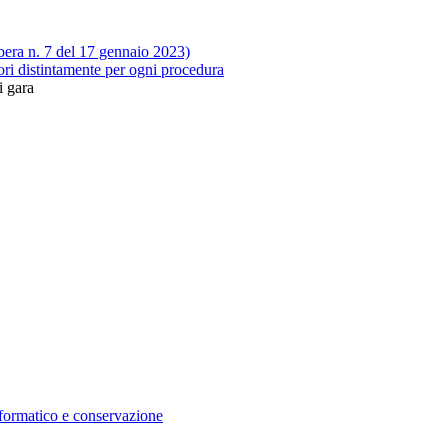
ibera n. 7 del 17 gennaio 2023)
tori distintamente per ogni procedura
i gara
nformatico e conservazione