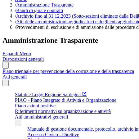
/
Amministrazione Trasparente
/
Bandi di gara e contratti
/
Archivio fino al 31.12.2023 (Sotto-sezioni eliminate dalla Del
/
Atti delle amministrazioni aggiudicatrici e degli enti aggiudica
/
Provvedimenti di esclusione e di ammissione dalle procedure d
Amministrazione Trasparente
Espandi Menu
Disposizioni generali
Piano triennale per prevenzione della corruzione e della trasparenza
Atti generali
Statuti e Leggi Regione Sardegna
PIAO - Piano Integrato di Attività e Organizzazione
Piano azioni positive
Riferimenti normativi su organizzazione e attività
Atti amministrativi generali
Manuale di gestione documentale, protocollo, archivio i
Accesso Civico - Direttive