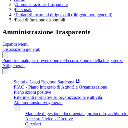
/
Amministrazione Trasparente
/
Personale
/
Titolari di incarichi dirigenziali (dirigenti non generali)
/
Posti di funzione disponibili
Amministrazione Trasparente
Espandi Menu
Disposizioni generali
Piano triennale per prevenzione della corruzione e della trasparenza
Atti generali
Statuti e Leggi Regione Sardegna
PIAO - Piano Integrato di Attività e Organizzazione
Piano azioni positive
Riferimenti normativi su organizzazione e attività
Atti amministrativi generali
Manuale di gestione documentale, protocollo, archivio i
Accesso Civico - Direttive
Circolari