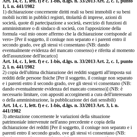
Art. 14, c. 1, lett. f) e c. 1-bis, d.lgs. n. 33/2013 Art. 2, c. 1, punto
1, l. n. 441/1982
1) dichiarazione concernente diritti reali su beni immobili e su beni
mobili iscritti in pubblici registri, titolarità di imprese, azioni di
società, quote di partecipazione a società, esercizio di funzioni di
amministratore o di sindaco di società, con l'apposizione della
formula «sul mio onore affermo che la dichiarazione corrisponde al
vero» [Per il soggetto, il coniuge non separato e i parenti entro il
secondo grado, ove gli stessi vi consentano (NB: dando
eventualmente evidenza del mancato consenso) e riferita al momento
dell'assunzione dell'incarico]
Art. 14, c. 1, lett. f) e c. 1-bis, d.lgs. n. 33/2013 Art. 2, c. 1, punto
2, l. n. 441/1982
2) copia dell'ultima dichiarazione dei redditi soggetti all'imposta sui
redditi delle persone fisiche [Per il soggetto, il coniuge non separato
e i parenti entro il secondo grado, ove gli stessi vi consentano (NB:
dando eventualmente evidenza del mancato consenso)] (NB: è
necessario limitare, con appositi accorgimenti a cura dell'interessato
o della amministrazione, la pubblicazione dei dati sensibili)
Art. 14, c. 1, lett. f) e c. 1-bis, d.lgs. n. 33/2013 Art. 3, l. n.
441/1982
3) attestazione concernente le variazioni della situazione
patrimoniale intervenute nell'anno precedente e copia della
dichiarazione dei redditi [Per il soggetto, il coniuge non separato e i
parenti entro il secondo grado, ove gli stessi vi consentano (NB: