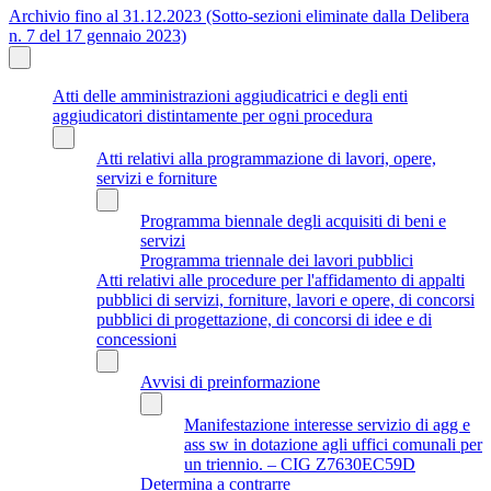
Archivio fino al 31.12.2023 (Sotto-sezioni eliminate dalla Delibera
n. 7 del 17 gennaio 2023)
Atti delle amministrazioni aggiudicatrici e degli enti
aggiudicatori distintamente per ogni procedura
Atti relativi alla programmazione di lavori, opere,
servizi e forniture
Programma biennale degli acquisiti di beni e
servizi
Programma triennale dei lavori pubblici
Atti relativi alle procedure per l'affidamento di appalti
pubblici di servizi, forniture, lavori e opere, di concorsi
pubblici di progettazione, di concorsi di idee e di
concessioni
Avvisi di preinformazione
Manifestazione interesse servizio di agg e
ass sw in dotazione agli uffici comunali per
un triennio. – CIG Z7630EC59D
Determina a contrarre