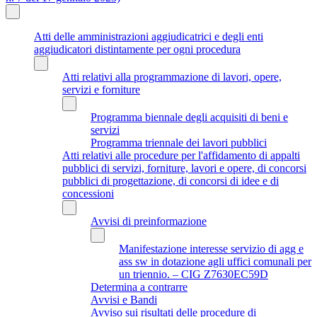
Atti delle amministrazioni aggiudicatrici e degli enti
aggiudicatori distintamente per ogni procedura
Atti relativi alla programmazione di lavori, opere,
servizi e forniture
Programma biennale degli acquisiti di beni e
servizi
Programma triennale dei lavori pubblici
Atti relativi alle procedure per l'affidamento di appalti
pubblici di servizi, forniture, lavori e opere, di concorsi
pubblici di progettazione, di concorsi di idee e di
concessioni
Avvisi di preinformazione
Manifestazione interesse servizio di agg e
ass sw in dotazione agli uffici comunali per
un triennio. – CIG Z7630EC59D
Determina a contrarre
Avvisi e Bandi
Avviso sui risultati delle procedure di