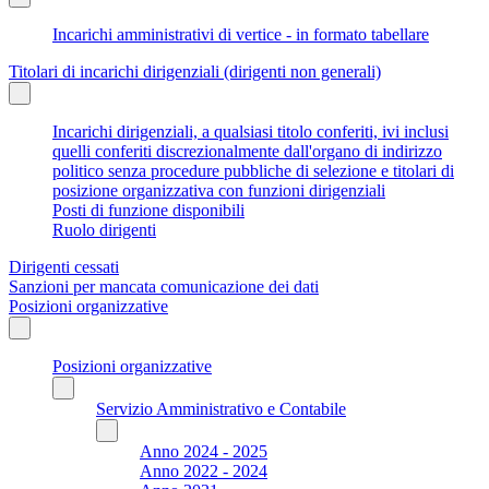
Incarichi amministrativi di vertice - in formato tabellare
Titolari di incarichi dirigenziali (dirigenti non generali)
Incarichi dirigenziali, a qualsiasi titolo conferiti, ivi inclusi
quelli conferiti discrezionalmente dall'organo di indirizzo
politico senza procedure pubbliche di selezione e titolari di
posizione organizzativa con funzioni dirigenziali
Posti di funzione disponibili
Ruolo dirigenti
Dirigenti cessati
Sanzioni per mancata comunicazione dei dati
Posizioni organizzative
Posizioni organizzative
Servizio Amministrativo e Contabile
Anno 2024 - 2025
Anno 2022 - 2024