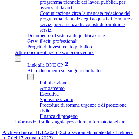
programma triennale dei lavori pubblici, per
assenza di lavori
Comunicazione circa la mancata redazione del
programma triennale degli acquisti di forniture e
servizi, per assenza di acquisti di forniture e
servizi.
Documenti sul sistema di qualificazione
Gravi illeciti professionali
Progetti di investimento pubblico
Atti e documenti per ciascuna procedura
Link alla BNDCP
Atti e documenti sul singolo contratto
Pubblicazione
Affidamento
Esecutiva
Sponsorizzazioni
Procedure di somma urgenza e di protezione
civile
Finanza di progetto
Informazioni sulle singole procedure in formato tabellare
Archivio fino al 31.12.2023 (Sotto-sezioni eliminate dalla Delibera
n. 7 del 17 gennaio 2023)