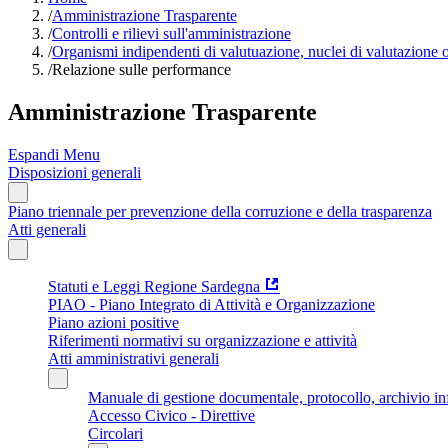
/
Amministrazione Trasparente
/
Controlli e rilievi sull'amministrazione
/
Organismi indipendenti di valutuazione, nuclei di valutazione 
/
Relazione sulle performance
Amministrazione Trasparente
Espandi Menu
Disposizioni generali
Piano triennale per prevenzione della corruzione e della trasparenza
Atti generali
Statuti e Leggi Regione Sardegna
PIAO - Piano Integrato di Attività e Organizzazione
Piano azioni positive
Riferimenti normativi su organizzazione e attività
Atti amministrativi generali
Manuale di gestione documentale, protocollo, archivio i
Accesso Civico - Direttive
Circolari