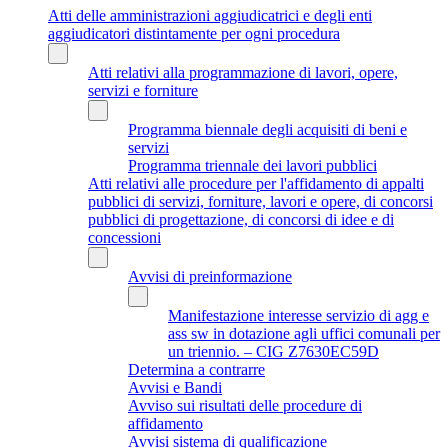
Atti delle amministrazioni aggiudicatrici e degli enti
aggiudicatori distintamente per ogni procedura
Atti relativi alla programmazione di lavori, opere,
servizi e forniture
Programma biennale degli acquisiti di beni e
servizi
Programma triennale dei lavori pubblici
Atti relativi alle procedure per l'affidamento di appalti
pubblici di servizi, forniture, lavori e opere, di concorsi
pubblici di progettazione, di concorsi di idee e di
concessioni
Avvisi di preinformazione
Manifestazione interesse servizio di agg e
ass sw in dotazione agli uffici comunali per
un triennio. – CIG Z7630EC59D
Determina a contrarre
Avvisi e Bandi
Avviso sui risultati delle procedure di
affidamento
Avvisi sistema di qualificazione