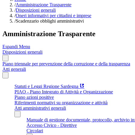
/
Amministrazione Trasparente
/
Disposizioni generali
/
Oneri informativi per cittadini e imprese
/
Scadenzario obblighi amministrativi
Amministrazione Trasparente
Espandi Menu
Disposizioni generali
Piano triennale per prevenzione della corruzione e della trasparenza
Atti generali
Statuti e Leggi Regione Sardegna
PIAO - Piano Integrato di Attività e Organizzazione
Piano azioni positive
Riferimenti normativi su organizzazione e attività
Atti amministrativi generali
Manuale di gestione documentale, protocollo, archivio i
Accesso Civico - Direttive
Circolari