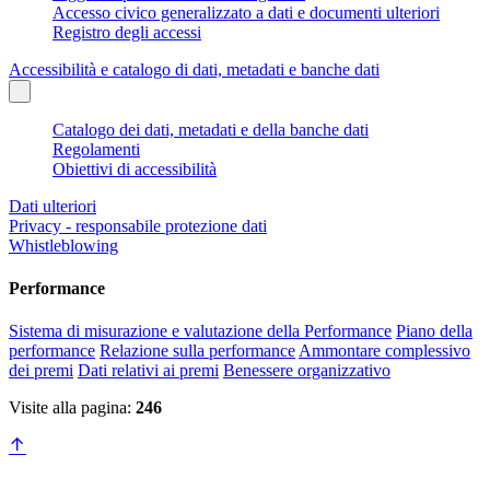
Accesso civico generalizzato a dati e documenti ulteriori
Registro degli accessi
Accessibilità e catalogo di dati, metadati e banche dati
Catalogo dei dati, metadati e della banche dati
Regolamenti
Obiettivi di accessibilità
Dati ulteriori
Privacy - responsabile protezione dati
Whistleblowing
Performance
Sistema di misurazione e valutazione della Performance
Piano della
performance
Relazione sulla performance
Ammontare complessivo
dei premi
Dati relativi ai premi
Benessere organizzativo
Visite alla pagina:
246