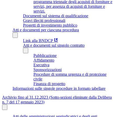
programma triennale degli acquisti di forniture e
servizi, per assenza di acquisti di forniture e
servizi.
Documenti sul sistema di qualificazione
Gravi illeciti professionali
Progetti di investimento pubblico
Atti e documenti per ciascuna procedura
Link alla BNDCP
Atti e documenti sul singolo contratto
Pubblicazione
Affidamento
Esecutiva
Sponsorizzazioni
Procedure di somma urgenza e di protezione
civile
Finanza di progetto
Informazioni sulle singole procedure in formato tabellare
Archivio fino al 31.12.2023 (Sotto-sezioni eliminate dalla Delibera
n. 7 del 17 gennaio 2023)
Atti delle amministrazioni aggiudicatrici e degli enti