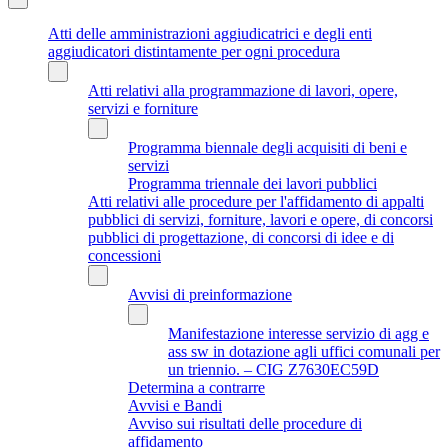
Atti delle amministrazioni aggiudicatrici e degli enti
aggiudicatori distintamente per ogni procedura
Atti relativi alla programmazione di lavori, opere,
servizi e forniture
Programma biennale degli acquisiti di beni e
servizi
Programma triennale dei lavori pubblici
Atti relativi alle procedure per l'affidamento di appalti
pubblici di servizi, forniture, lavori e opere, di concorsi
pubblici di progettazione, di concorsi di idee e di
concessioni
Avvisi di preinformazione
Manifestazione interesse servizio di agg e
ass sw in dotazione agli uffici comunali per
un triennio. – CIG Z7630EC59D
Determina a contrarre
Avvisi e Bandi
Avviso sui risultati delle procedure di
affidamento