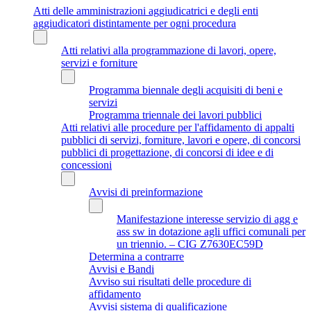
Atti delle amministrazioni aggiudicatrici e degli enti
aggiudicatori distintamente per ogni procedura
Atti relativi alla programmazione di lavori, opere,
servizi e forniture
Programma biennale degli acquisiti di beni e
servizi
Programma triennale dei lavori pubblici
Atti relativi alle procedure per l'affidamento di appalti
pubblici di servizi, forniture, lavori e opere, di concorsi
pubblici di progettazione, di concorsi di idee e di
concessioni
Avvisi di preinformazione
Manifestazione interesse servizio di agg e
ass sw in dotazione agli uffici comunali per
un triennio. – CIG Z7630EC59D
Determina a contrarre
Avvisi e Bandi
Avviso sui risultati delle procedure di
affidamento
Avvisi sistema di qualificazione