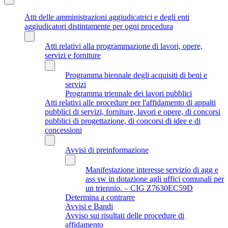
Atti delle amministrazioni aggiudicatrici e degli enti
aggiudicatori distintamente per ogni procedura
Atti relativi alla programmazione di lavori, opere,
servizi e forniture
Programma biennale degli acquisiti di beni e
servizi
Programma triennale dei lavori pubblici
Atti relativi alle procedure per l'affidamento di appalti
pubblici di servizi, forniture, lavori e opere, di concorsi
pubblici di progettazione, di concorsi di idee e di
concessioni
Avvisi di preinformazione
Manifestazione interesse servizio di agg e
ass sw in dotazione agli uffici comunali per
un triennio. – CIG Z7630EC59D
Determina a contrarre
Avvisi e Bandi
Avviso sui risultati delle procedure di
affidamento