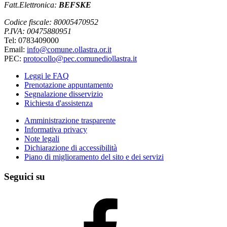
Fatt.Elettronica:
BEFSKE
Codice fiscale: 80005470952
P.IVA: 00475880951
Tel: 0783409000
Email:
info@comune.ollastra.or.it
PEC:
protocollo@pec.comunediollastra.it
Leggi le FAQ
Prenotazione appuntamento
Segnalazione disservizio
Richiesta d'assistenza
Amministrazione trasparente
Informativa privacy
Note legali
Dichiarazione di accessibilità
Piano di miglioramento del sito e dei servizi
Seguici su