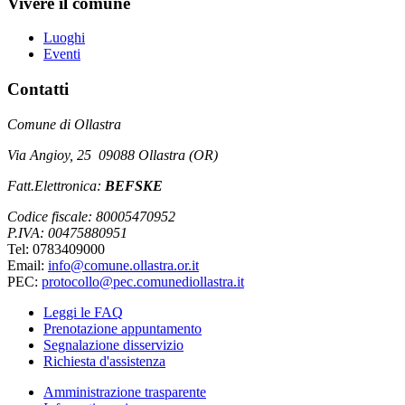
Vivere il comune
Luoghi
Eventi
Contatti
Comune di Ollastra
Via Angioy, 25 09088 Ollastra (OR)
Fatt.Elettronica:
BEFSKE
Codice fiscale: 80005470952
P.IVA: 00475880951
Tel: 0783409000
Email:
info@comune.ollastra.or.it
PEC:
protocollo@pec.comunediollastra.it
Leggi le FAQ
Prenotazione appuntamento
Segnalazione disservizio
Richiesta d'assistenza
Amministrazione trasparente