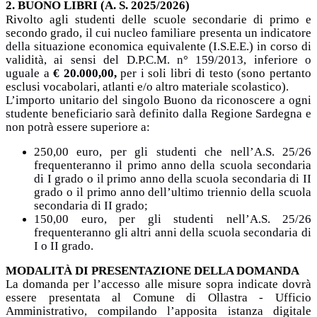
2. BUONO LIBRI (A. S. 2025/2026)
Rivolto agli studenti
delle scuole secondarie di primo e
secondo grado,
il cui nucleo familiare presenta un indicatore
della situazione economica equivalente (I.S.E.E.)
in corso di
validità
, ai sensi del D.P.C.M. n° 159/2013, inferiore o
uguale a
€ 20.000,00,
per i
soli libri di testo (sono pertanto
esclusi vocabolari, atlanti e/o altro materiale scolastico)
.
L’importo unitario del singolo Buono da riconoscere a ogni
studente beneficiario sarà definito dalla Regione Sardegna e
non potrà essere superiore a:
250,00 euro, per gli studenti che nell’A.S. 25/26
frequenteranno il primo anno della scuola secondaria
di I grado o il primo anno della scuola secondaria di II
grado o il primo anno dell’ultimo triennio della scuola
secondaria di II grado;
150,00 euro, per gli studenti nell’A.S. 25/26
frequenteranno gli altri anni della scuola secondaria di
I o II grado.
MODALITÀ DI PRESENTAZIONE DELLA DOMANDA
La domanda per l’accesso alle misure sopra indicate dovrà
essere presentata al Comune di Ollastra - Ufficio
Amministrativo, compilando l’apposita istanza digitale