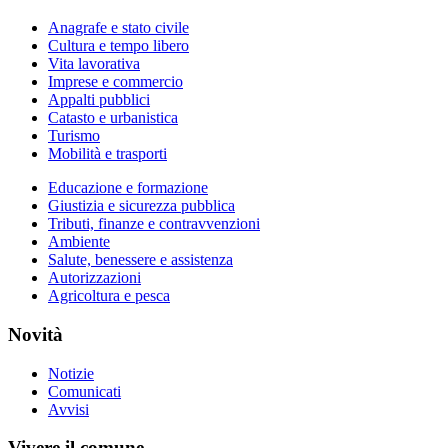
Anagrafe e stato civile
Cultura e tempo libero
Vita lavorativa
Imprese e commercio
Appalti pubblici
Catasto e urbanistica
Turismo
Mobilità e trasporti
Educazione e formazione
Giustizia e sicurezza pubblica
Tributi, finanze e contravvenzioni
Ambiente
Salute, benessere e assistenza
Autorizzazioni
Agricoltura e pesca
Novità
Notizie
Comunicati
Avvisi
Vivere il comune