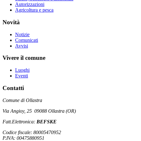
Autorizzazioni
Agricoltura e pesca
Novità
Notizie
Comunicati
Avvisi
Vivere il comune
Luoghi
Eventi
Contatti
Comune di Ollastra
Via Angioy, 25 09088 Ollastra (OR)
Fatt.Elettronica:
BEFSKE
Codice fiscale: 80005470952
P.IVA: 00475880951