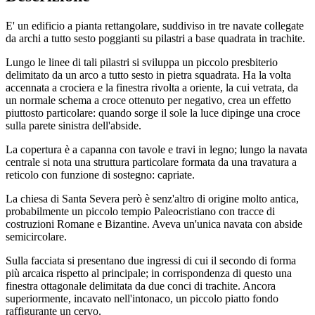
E' un edificio a pianta rettangolare, suddiviso in tre navate collegate
da archi a tutto sesto poggianti su pilastri a base quadrata in trachite.
Lungo le linee di tali pilastri si sviluppa un piccolo presbiterio
delimitato da un arco a tutto sesto in pietra squadrata. Ha la volta
accennata a crociera e la finestra rivolta a oriente, la cui vetrata, da
un normale schema a croce ottenuto per negativo, crea un effetto
piuttosto particolare: quando sorge il sole la luce dipinge una croce
sulla parete sinistra dell'abside.
La copertura è a capanna con tavole e travi in legno; lungo la navata
centrale si nota una struttura particolare formata da una travatura a
reticolo con funzione di sostegno: capriate.
La chiesa di Santa Severa però è senz'altro di origine molto antica,
probabilmente un piccolo tempio Paleocristiano con tracce di
costruzioni Romane e Bizantine. Aveva un'unica navata con abside
semicircolare.
Sulla facciata si presentano due ingressi di cui il secondo di forma
più arcaica rispetto al principale; in corrispondenza di questo una
finestra ottagonale delimitata da due conci di trachite. Ancora
superiormente, incavato nell'intonaco, un piccolo piatto fondo
raffigurante un cervo.